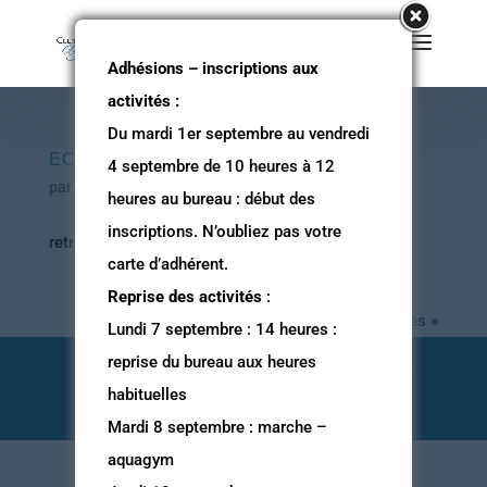
Adhésions – inscriptions aux
activités :
Du mardi 1er septembre au vendredi
ECHO DE MAI 2023
4 septembre de 10 heures à 12
par
Capucins
|
4 Mai 2023
|
Uncategorized
heures au bureau : début des
inscriptions. N’oubliez pas votre
retrouvez ici l’Echo mai 2023
carte d’adhérent.
Reprise des activités
:
Entrées suivantes »
Lundi 7 septembre : 14 heures :
reprise du bureau aux heures
Club des Capucins Bel'Age -
2026
- Designed by
habituelles
Cadcom ©
Mardi 8 septembre : marche –
aquagym