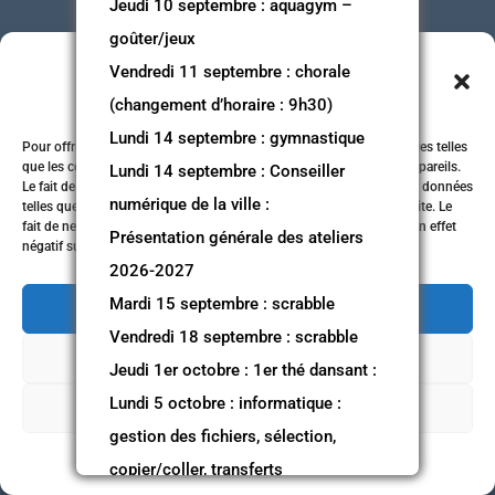
Jeudi 10 septembre : aquagym –
goûter/jeux
Gérer le consentement aux
Vendredi 11 septembre : chorale
cookies
(changement d’horaire : 9h30)
Lundi 14 septembre : gymnastique
Pour offrir les meilleures expériences, nous utilisons des technologies telles
que les cookies pour stocker et/ou accéder aux informations des appareils.
Lundi 14 septembre : Conseiller
Le fait de consentir à ces technologies nous permettra de traiter des données
numérique de la ville :
telles que le comportement de navigation ou les ID uniques sur ce site. Le
fait de ne pas consentir ou de retirer son consentement peut avoir un effet
Présentation générale des ateliers
négatif sur certaines caractéristiques et fonctions.
2026-2027
Mardi 15 septembre : scrabble
Accepter
Vendredi 18 septembre : scrabble
Refuser
Jeudi 1er octobre : 1er thé dansant :
Lundi 5 octobre : informatique :
Voir les préférences
gestion des fichiers, sélection,
Politique de cookies
Politique de confidentialité
copier/coller, transferts